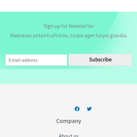
*
Sign up for Newsletter
Maecenas potenti ultrices, turpis eget turpis gravida.
E
Subscribe
m
a
i
l
*
Company
About us