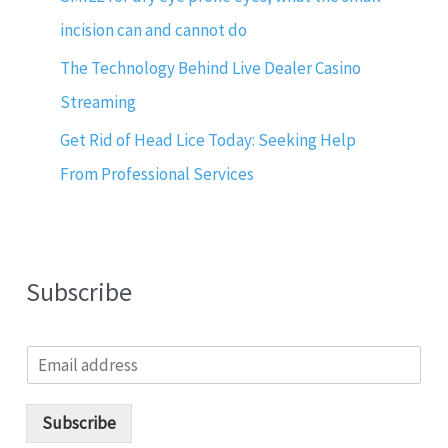
incision can and cannot do
The Technology Behind Live Dealer Casino
Streaming
Get Rid of Head Lice Today: Seeking Help
From Professional Services
Subscribe
E
m
a
i
Subscribe
l