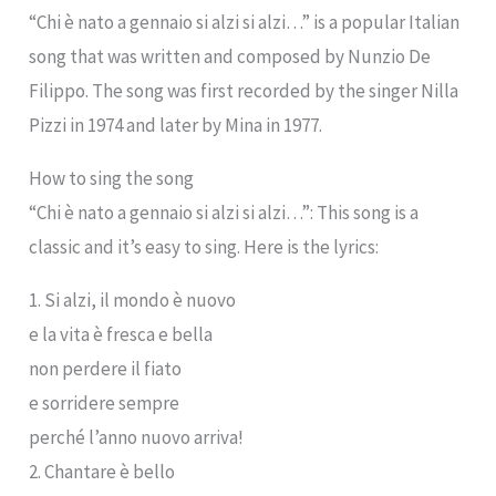
“Chi è nato a gennaio si alzi si alzi…” is a popular Italian
song that was written and composed by Nunzio De
Filippo. The song was first recorded by the singer Nilla
Pizzi in 1974 and later by Mina in 1977.
How to sing the song
“Chi è nato a gennaio si alzi si alzi…”: This song is a
classic and it’s easy to sing. Here is the lyrics:
1. Si alzi, il mondo è nuovo
e la vita è fresca e bella
non perdere il fiato
e sorridere sempre
perché l’anno nuovo arriva!
2. Chantare è bello