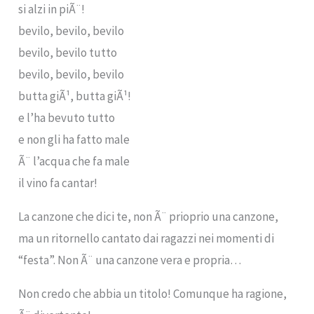
si alzi in piÃ¨!
bevilo, bevilo, bevilo
bevilo, bevilo tutto
bevilo, bevilo, bevilo
butta giÃ¹, butta giÃ¹!
e l’ha bevuto tutto
e non gli ha fatto male
Ã¨ l’acqua che fa male
il vino fa cantar!
La canzone che dici te, non Ã¨ prioprio una canzone,
ma un ritornello cantato dai ragazzi nei momenti di
“festa”. Non Ã¨ una canzone vera e propria…
Non credo che abbia un titolo! Comunque ha ragione,