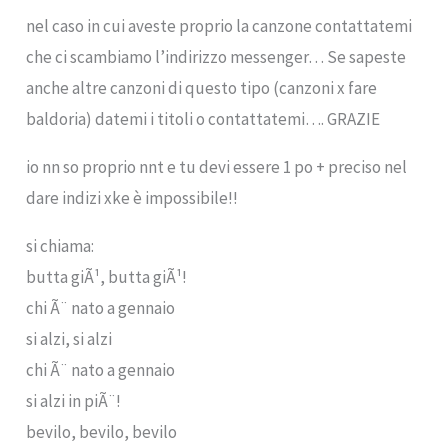
nel caso in cui aveste proprio la canzone contattatemi
che ci scambiamo l’indirizzo messenger… Se sapeste
anche altre canzoni di questo tipo (canzoni x fare
baldoria) datemi i titoli o contattatemi…. GRAZIE
io nn so proprio nnt e tu devi essere 1 po + preciso nel
dare indizi xke è impossibile!!
si chiama:
butta giÃ¹, butta giÃ¹!
chi Ã¨ nato a gennaio
si alzi, si alzi
chi Ã¨ nato a gennaio
si alzi in piÃ¨!
bevilo, bevilo, bevilo