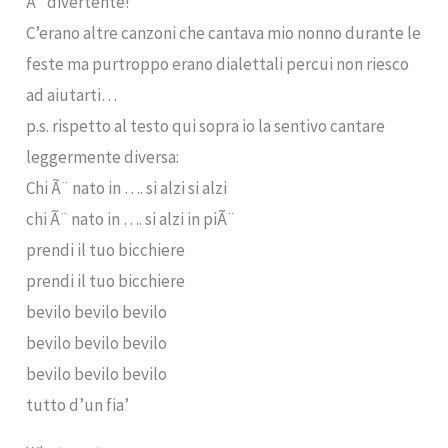
Ã¨ divertente!
C’erano altre canzoni che cantava mio nonno durante le
feste ma purtroppo erano dialettali percui non riesco
ad aiutarti…
p.s. rispetto al testo qui sopra io la sentivo cantare
leggermente diversa:
Chi Ã¨ nato in …. si alzi si alzi
chi Ã¨ nato in …. si alzi in piÃ¨
prendi il tuo bicchiere
prendi il tuo bicchiere
bevilo bevilo bevilo
bevilo bevilo bevilo
bevilo bevilo bevilo
tutto d’un fia’