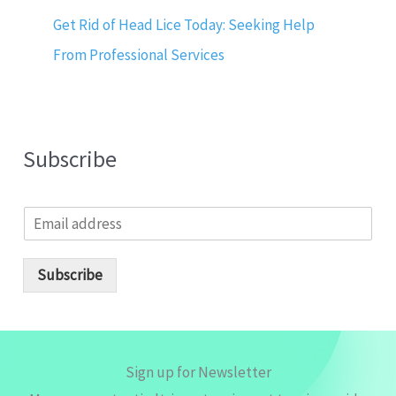
Get Rid of Head Lice Today: Seeking Help
From Professional Services
Subscribe
E
m
a
i
Subscribe
l
*
Sign up for Newsletter