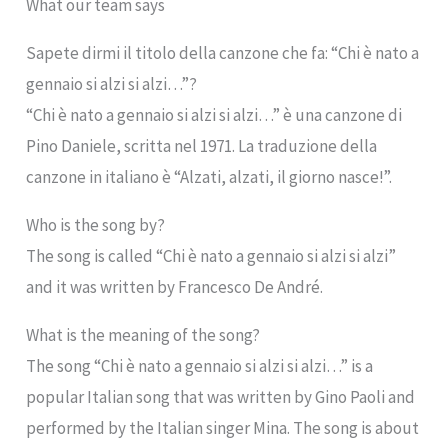
What our team says
Sapete dirmi il titolo della canzone che fa: “Chi è nato a
gennaio si alzi si alzi…”?
“Chi è nato a gennaio si alzi si alzi…” è una canzone di
Pino Daniele, scritta nel 1971. La traduzione della
canzone in italiano è “Alzati, alzati, il giorno nasce!”.
Who is the song by?
The song is called “Chi è nato a gennaio si alzi si alzi”
and it was written by Francesco De André.
What is the meaning of the song?
The song “Chi è nato a gennaio si alzi si alzi…” is a
popular Italian song that was written by Gino Paoli and
performed by the Italian singer Mina. The song is about