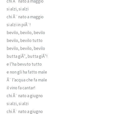
chi Ã¨ nato a maggio
si alzi, si alzi
chi Ã¨ nato a maggio
si alzi in piÃ¨!
bevilo, bevilo, bevilo
bevilo, bevilo tutto
bevilo, bevilo, bevilo
butta giÃ¹, butta giÃ¹!
e l’ha bevuto tutto
e non gli ha fatto male
Ã¨ l’acqua che fa male
il vino fa cantar!
chi Ã¨ nato a giugno
si alzi, si alzi
chi Ã¨ nato a giugno