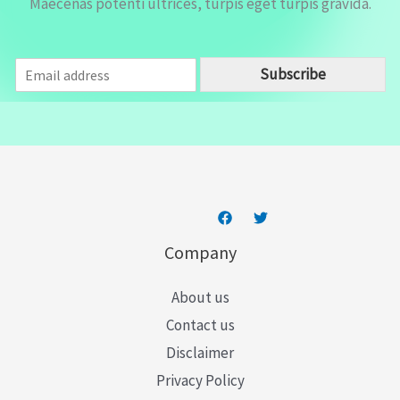
Maecenas potenti ultrices, turpis eget turpis gravida.
E
Subscribe
m
a
i
l
*
Company
About us
Contact us
Disclaimer
Privacy Policy